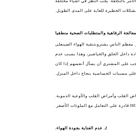
أمر بالتكلفة. يجب النظر في أشياء مختلفة
مشكلات الخطيرة للغاية على المدى الطويل.
ز. معظم الناس يشترون
تنقية الهواء الصين
على
ا. تجدر الإشارة إلى أن الملوثات داخل طيف 2.5 و 10 ميكرون تودع عادة داخل الحلق والخياشير، وهذا يسبب عدم
جيوب الأنفية. يمكن أن يكلف أيضا ردود الفعل الحساسية. عند اختيار أفضل جهاز تنقية الهواء Olansi، يجب على المشتري أن يسأل أنفسهم إذا كان
على مسببات الحساسية بنجاح داخل المنزل.
 الدماغية وأمراض القلب وأمراض القلب والأوعية الدموية.
2. عدم العناية بجودة الهواء.