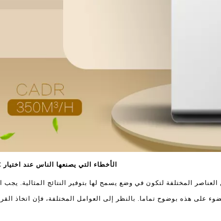
الأخطاء التي يصنعها الناس عند اختيار China HEPA UVC أجهزة تنقية الهواء مصنع
لعناصر المختلفة لتكون في وضع يسمح لها بتوفير النتائج المثالية. يجب 
ضوء على هذه بوضوح تماما. بالنظر إلى العوامل المختلفة، فإن اتخاذ القرا