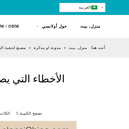
العربية
منزل، بيت
حول أولانسي
M / ODM
أنت هنا:
منزل، بيت
»
مدونة او مذكرة
»
مصنع لتنقية اله
الأخطاء التي يصن
تصفح الكمية:
5
الكاتب:الصي