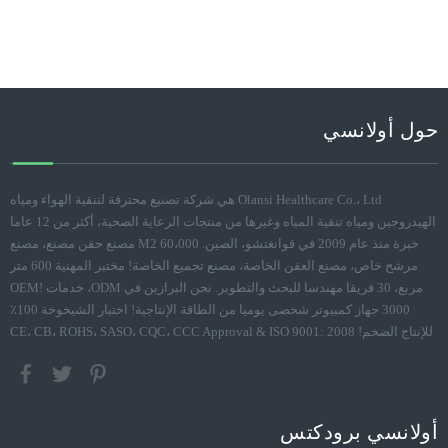
حول أولانسي
Olansi Healthcare Co.، Ltd هي شركة تصنيع محترفة لتنقية الهواء ومياه
الهيدروجين ومياه تنقية المياه وغيرها من منتجات الرعاية الصحية، أكثر من 12 عاما
خبرة منذ عام 2009 في قوانغتشو، الصين. 60،000 M2 مصنع حقن مصنع، مصنع
مرشح خاص، مصنع العفن الخاصة، مصنع تجميع الخاصة! مختبر المهنية 600 متر
مربع، 30 فريقا مهندسا للبحث والتطوير. نحن البرازين في ODM، خدمات OEM!
3000 جهاز كمبيوتر شخصى يوميا من الطاقة الإنتاجية! اختبار الشيخوخة 100٪
للإنتاج الضخم! CE، CB، ROHS، SASO، CQC، CCC Approval & ISO 9001: 2008
أولانسي برودكتس