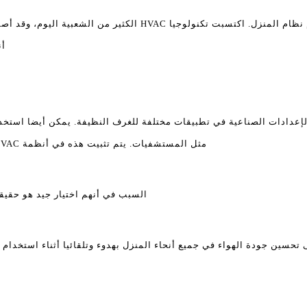
مع تنقية الهواء المركزية، يتم استخدام نظام المنزل. اكتسبت تكنول
أن
الإعدادات الصناعية في تطبيقات مختلفة للغرف النظيفة. يمكن أيضا استخد
مثل المستشفيات. يتم تثبيت هذه في أنظمة HVAC مختلفة لتنظيف الهواء بشكل فعال ومريح.
السبب في أنهم اختيار جيد هو حقيقة 
حسين جودة الهواء في جميع أنحاء المنزل بهدوء وتلقائيا أثناء استخدام نظا