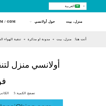
العربية
منزل، بيت
حول أولانسي
M / ODM
أنت هنا:
منزل، بيت
»
مدونة او مذكرة
»
تنقية الهواء ال
فو
تصفح الكمية:
5
الكاتب:الصين