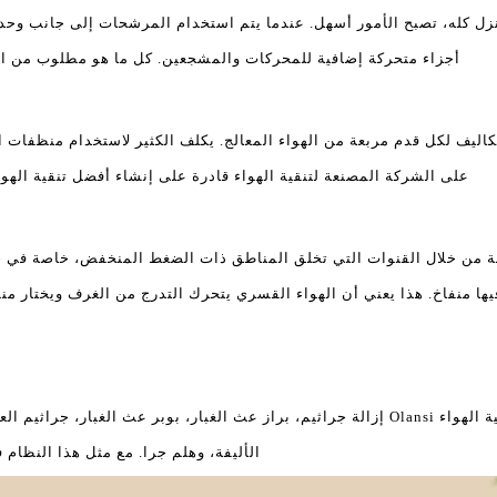
زل كله، تصبح الأمور أسهل. عندما يتم استخدام المرشحات إلى جانب وحدة
أجزاء متحركة إضافية للمحركات والمشجعين. كل ما هو مطلوب من 
لتكاليف لكل قدم مربعة من الهواء المعالج. يكلف الكثير لاستخدام منظفات ا
على الشركة المصنعة لتنقية الهواء قادرة على إنشاء أفضل تنقية الهواء 
ئية رائعة من خلال القنوات التي تخلق المناطق ذات الضغط المنخفض، خاصة ف
 منفاخ. هذا يعني أن الهواء القسري يتحرك التدرج من الغرف ويختار من
عند تثبيتها بشكل صحيح، يمكن لأجهزة تنقية الهواء Olansi إزالة جراثيم، براز عث الغبار، ب
الأليفة، وهلم جرا. مع مثل هذا النظام 