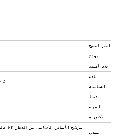
اسم المنتج
نموذج
بعد المنتج
مادة
100٪ صديقة للب
الشاسيه
ضغط
المياه
دكتوراه
منقي