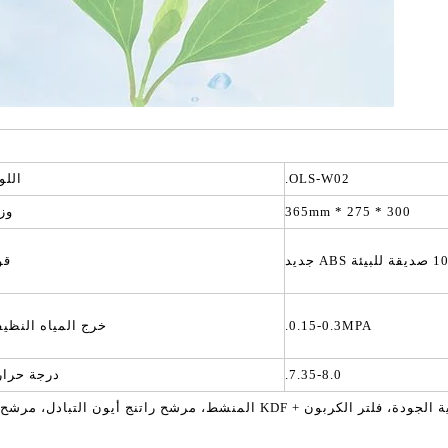
OLS-W02.
اللو
300 * 275 * 365mm
وز
يئة ABS جديد
قو
0.15-0.3MPA.
خرج المياه النظيف
7.35-8.0.
درجة حرار
مرشح الأساس الأساسي من القطن PP عالية الجودة، فلتر الكربون + KDF 