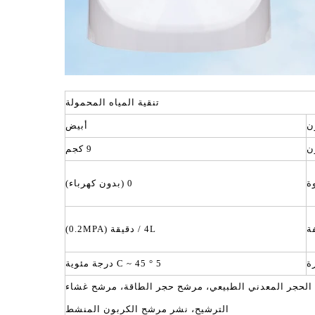
تنقية المياه المحمولة
ن
أبيض
ن
9 كجم
ة
0 (بدون كهرباء)
ة
4L / دقيقة (0.2MPA)
ة
5 ° C ~ 45 درجة مئوية
المنشط، مرشح راتنج أيون التبادل، مرشح الحجر المعدني الطبيعي، مرشح حجر الطاقة، مرشح غشاء
الترشيح، نشر مرشح الكربون المنشط