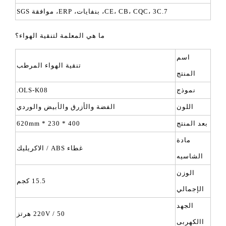
7.CE، CB، CQC، 3C، بنفايات، ERP، موافقة SGS
ما هي المعلمة لتنقية الهواء؟
اسم
تنقية الهواء المرطب
المنتج
نموذج
OLS-K08.
اللون
الفضة والأزرق والأبيض والوردي
بعد المنتج
400 * 230 * 620mm
مادة
غطاء ABS / الاكريليك
الشاسيه
الوزن
15.5 كجم
الإجمالي
الجهد
220V / 50 هرتز
االكهربى