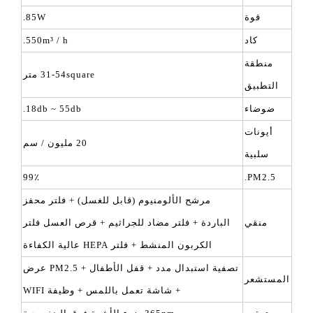
قوة
85W.
كاد
550m³ / h.
منطقة
31-54square متر
التطبيق
ضوضاء
18db ~ 55db.
أيونات
20 مليون / سم
سلبية
99٪
PM2.5.
مرشح الألومنيوم (قابل للغسل) + فلتر محفز
منقي
الباردة + فلتر مضاد للجراثيم + قرص العسل فلتر
الكربون المنشط + فلتر HEPA عالية الكفاءة
تصفية استبدال مدد + قفل الأطفال + PM2.5 عرض
المستشعر
+ شاشة تعمل باللمس + وظيفة WIFI