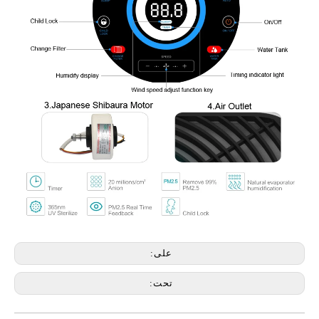
على:
تحت: