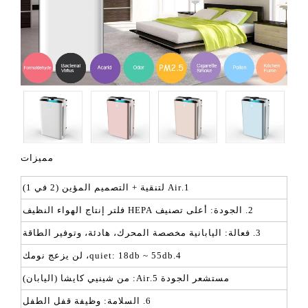
مميزات
1.Air لتنقية + التصميم المؤين (2 في 1)
2. الجودة: أعلى تصنيف HEPA فلتر إنتاج الهواء النظيف
3. فعالة: اليابانية مخصصة المحرك، هادئة، وتوفير الطاقة
4.quiet: 18db ~ 55db، لن يزعج نومك
مستشعر الجودة 5.Air: من شينيي كايشا (اليابان)
6. السلامة: وظيفة قفل الطفل