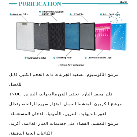
مرشح الألومنيوم: تصفية الجزيئات ذات الحجم الكبير، قابل
للغسل
فلتر محفز البارد: تحفيز الفورمالديهايد، البنزين، TVOC
مرشح الكربون المنشط العسل: امتزاز سريع للرائحة، وتحلل
الفورمالديهايد، البنزين، الأمونيا، الدخان المستعملة.
مرشح التعقيم: القضاء على جسيمات الغبار العائمة، أكريد،
الكائنات الحية الدقيقة.