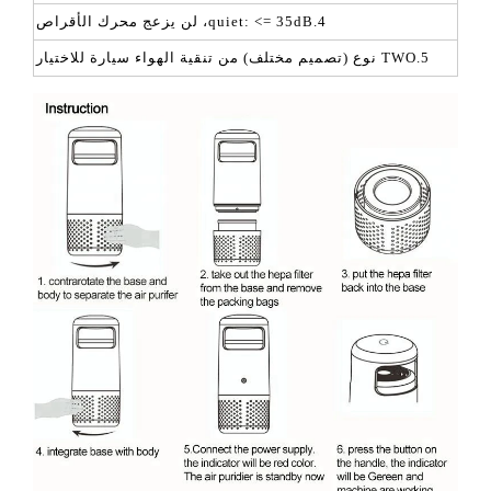
4.quiet: <= 35dB، لن يزعج محرك الأقراص
5.TWO نوع (تصميم مختلف) من تنقية الهواء سيارة للاختيار