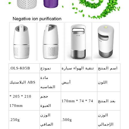
اسم المنتج
تنقية الهواء سيارة
نموذج
OLS-K05B.
مادة
اللون
أبيض
ABS البلاستيك
الشاسيه
حجم
210 * 205 *
بعد المنتج
74 * 74 * 170mm
العبوة
170mm
الوزن
الوزن
250g.
500g.
الإجمالي
الصافي