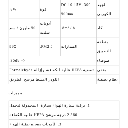
الجهد
DC 10-15V، 300-
قوة
8W.
االكهربى
500ma
أيونات
كاد
8m³ / h.
50 مليون / سم
سلبية
منطقة
السيارات
PM2.5.
99٪
التطبيق
ضوضاء
<= 35db.
منقي
تصفية HEPA عالية الكفاءة، وإزالة Formalehyde
نظام تصفية
اللودر النشط مرشح الطريق
مميزات
1. ترقية سيارة الهواء سيارة، المحمولة لتحمل
2.360 درجة مرشح HEPA عالية الكفاءة
3. الأيونات nions تنقية الهواء