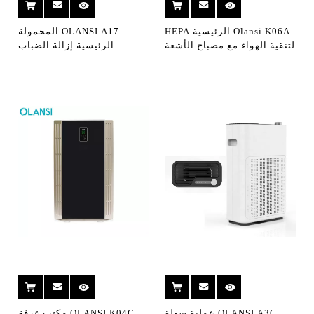
Olansi K06A الرئيسية HEPA
OLANSI A17 المحمولة
لتنقية الهواء مع مصباح الأشعة
الرئيسية إزالة الضباب
فوق البنفسجية المحمولة
الدخاني PM2.5 UV نظافة
المؤين لتنقية الهواء wifi
الهواء H13 مكتب HEPA مرشح
الهواء لتنقية الهواء
OLANSI A3C عملية سهلة
OLANSI K04C مكتب غرفة