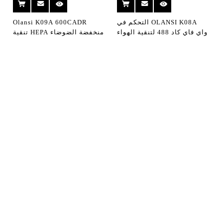
OLANSI K08A التحكم في
Olansi K09A 600CADR
واي فاي كاد 488 لتنقية الهواء
منخفضة الضوضاء HEPA تنقية
مع المرطب منخفضة الضوضاء
الهواء جهاز استشعار الليزر
توفير الطاقة الاستشعار الغبار
واستشعار الغبار PM1.0
تنقية الهواء مع PM2.5
PM2.5 Wifi التحكم عن بعد
لتنقية الهواء للمنزل