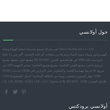
حول أولانسي
Olansi Healthcare Co.، Ltd هي شركة تصنيع محترفة لتنقية الهواء ومياه
الهيدروجين ومياه تنقية المياه وغيرها من منتجات الرعاية الصحية، أكثر من 12 عاما
خبرة منذ عام 2009 في قوانغتشو، الصين. 60،000 M2 مصنع حقن مصنع، مصنع
مرشح خاص، مصنع العفن الخاصة، مصنع تجميع الخاصة! مختبر المهنية 600 متر
مربع، 30 فريقا مهندسا للبحث والتطوير. نحن البرازين في ODM، خدمات OEM!
3000 جهاز كمبيوتر شخصى يوميا من الطاقة الإنتاجية! اختبار الشيخوخة 100٪
للإنتاج الضخم! CE، CB، ROHS، SASO، CQC، CCC Approval & ISO 9001: 2008
أولانسي برودكتس