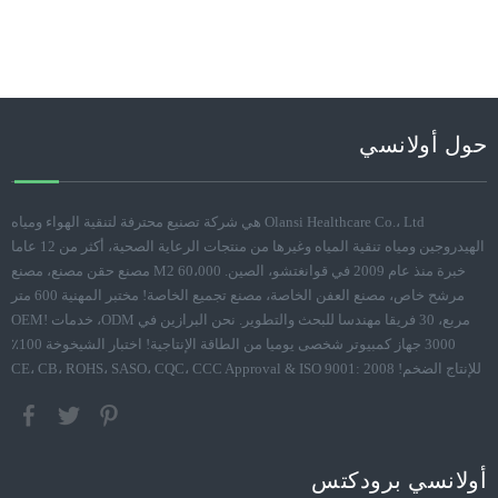
حول أولانسي
Olansi Healthcare Co.، Ltd هي شركة تصنيع محترفة لتنقية الهواء ومياه
الهيدروجين ومياه تنقية المياه وغيرها من منتجات الرعاية الصحية، أكثر من 12 عاما
خبرة منذ عام 2009 في قوانغتشو، الصين. 60،000 M2 مصنع حقن مصنع، مصنع
مرشح خاص، مصنع العفن الخاصة، مصنع تجميع الخاصة! مختبر المهنية 600 متر
مربع، 30 فريقا مهندسا للبحث والتطوير. نحن البرازين في ODM، خدمات OEM!
3000 جهاز كمبيوتر شخصى يوميا من الطاقة الإنتاجية! اختبار الشيخوخة 100٪
للإنتاج الضخم! CE، CB، ROHS، SASO، CQC، CCC Approval & ISO 9001: 2008
أولانسي برودكتس