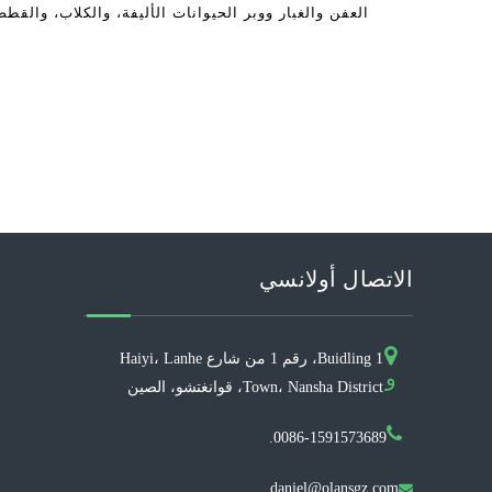
العفن والغبار ووبر الحيوانات الأليفة، والكلاب، والقط
حالات حيث عث الغبار هي المسؤولة عن REAC حساسية
الاتصال أولانسي
Buidling 1، رقم 1 من شارع Haiyi، Lanhe
و
Town، Nansha District، قوانغتشو، الصين
0086-1591573689.
daniel@olansgz.com
