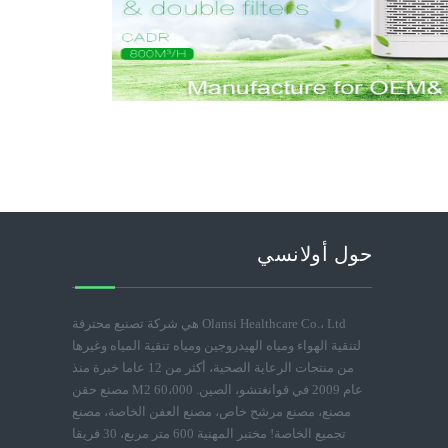
حول أولانسي
Olansi Healthcare Co.، Ltd هي شركة تصنيع محترفة
لتنقية الهواء ومياه الهيدروجين ومياه تنقية المياه وغيرها
من منتجات الرعاية الصحية، أكثر من 12 عاما خبرة منذ
عام 2009 في قوانغتشو، الصين. 60،000 M2 مصنع حقن
مصنع، مصنع مرشح خاص، مصنع العفن الخاصة، مصنع
تجميع الخاصة! مختبر المهنية 600 متر مربع، 30 فريقا