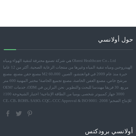
حول أولانسي
Olansi Healthcare Co.، Ltd هي شركة تصنيع محترفة لتنقية الهواء ومياه
الهيدروجين ومياه تنقية المياه وغيرها من منتجات الرعاية الصحية، أكثر من 12 عاما
خبرة منذ عام 2009 في قوانغتشو، الصين. 60،000 M2 مصنع حقن مصنع، مصنع
مرشح خاص، مصنع العفن الخاصة، مصنع تجميع الخاصة! مختبر المهنية 600 متر
مربع، 30 فريقا مهندسا للبحث والتطوير. نحن البرازين في ODM، خدمات OEM!
3000 جهاز كمبيوتر شخصى يوميا من الطاقة الإنتاجية! اختبار الشيخوخة 100٪
للإنتاج الضخم! CE، CB، ROHS، SASO، CQC، CCC Approval & ISO 9001: 2008
أولانسي برودكتس