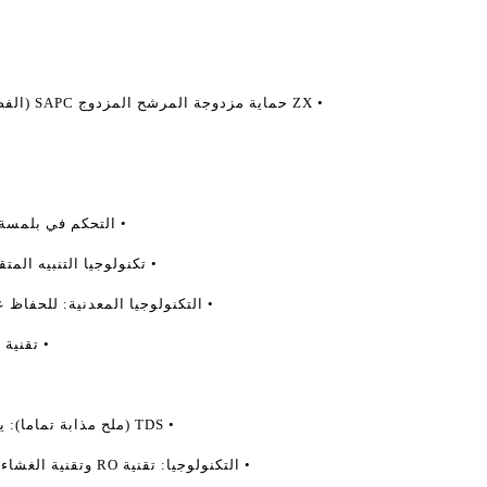
• ZX حماية مزدوجة المرشح المزدوج SAPC (الفضة المنشط كتلة الكربون المنشط) و SCMT
• التحكم في بلمسة 
• تكنولوجيا التنبيه المتقدمة (AAT): لتغيير المرشح وال
• التكنولوجيا المعدنية: للحفاظ 
• تقنية الاستر
• TDS (ملح مذابة تماما): يحتوي على نطاق TDS حوالي 200-2000ppm
• التكنولوجيا: تقنية RO وتقنية الغشاء الفضي المشحونة المستخدمة لتنقية المياه