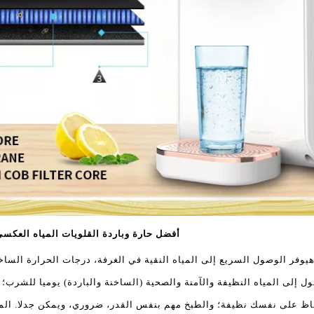
أفضل حارة وباردة القلويات المياه العكسي التناضح RO نظام تنقية ال
ه
ل إلى المياه النظيفة والآمنة والصحية (الساخنة والباردة) يوميا للشرب؛ 
حفاظ على نفسك نظيفة؛ والطبخ مهم بنفس القدر، ضروري، ويمكن جدلا. الم