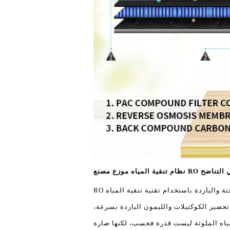
مياه موزع مصنع
يوفر الوصول السريع إلى المياه النقية في الغرفة، درجات الحرارة الساخنة والباردة باستخدام تقنية تنقية المياه RO
تحضير الكوكتيلات والليمون الباردة بسرعة،
ياه الملوثة ليست قذرة فحسب، لكنها ضارة