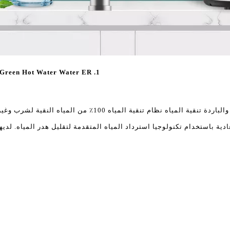
1. AO Smith Z9 Green Hot Water Water ER نظام تنقية المياه مع SCMT
AO SMITH Z9 سلسلة خضراء الساخنة والباردة تنقية المياه نظام
عادية باستخدام تكنولوجيا استرداد المياه المتقدمة لتقليل هدر المياه. لد