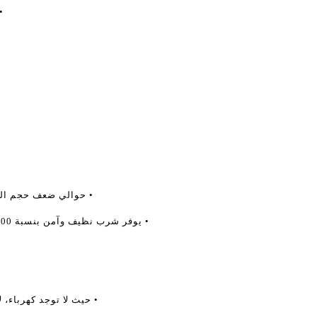
• ن
• حوالي ضعف حجم المي
• يوفر شرب نظيف وآمن بنسبة 100٪ من خلال عملية تنقية المياه من 8 مراحل
• حيث لا توجد كهرباء، ل