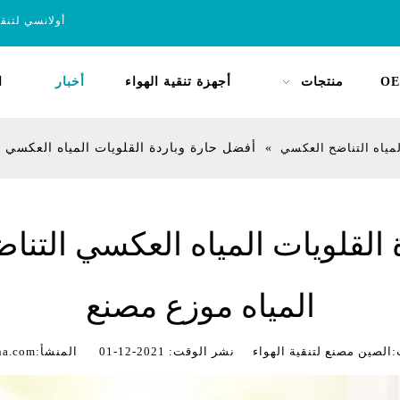
أولانسي لتنق
OE
منتجات
أجهزة تنقية الهواء
أخبار
ا
لمياه التناضح العكسي
»
أفضل حارة وباردة القلويات المياه العكسي التناضح RO نظام تنقية الميا
المياه موزع مصنع
 مصنع لتنقية الهواء نشر الوقت: 2021-12-01 المنشأ:
na.com/